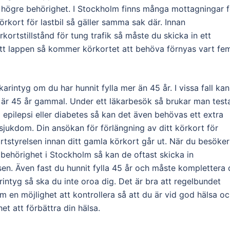
ör högre behörighet. I Stockholm finns många mottagningar f
körkort för lastbil så gäller samma sak där. Innan
ortstillstånd för tung trafik så måste du skicka in ett
fått lappen så kommer körkortet att behöva förnyas vart fe
arintyg om du har hunnit fylla mer än 45 år. I vissa fall kan
e är 45 år gammal. Under ett läkarbesök så brukar man test
epilepsi eller diabetes så kan det även behövas ett extra
sjukdom. Din ansökan för förlängning av ditt körkort för
ortstyrelsen innan ditt gamla körkort går ut. När du besöker
e behörighet i Stockholm så kan de oftast skicka in
elsen. Även fast du hunnit fylla 45 år och måste komplettera 
intyg så ska du inte oroa dig. Det är bra att regelbundet
m en möjlighet att kontrollera så att du är vid god hälsa o
et att förbättra din hälsa.