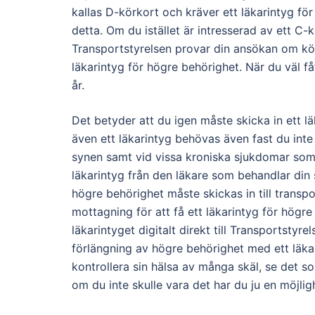
kallas D-körkort och kräver ett läkarintyg f
detta. Om du istället är intresserad av ett C-
Transportstyrelsen provar din ansökan om körk
läkarintyg för högre behörighet. När du väl 
år.
Det betyder att du igen måste skicka in ett läk
även ett läkarintyg behövas även fast du int
synen samt vid vissa kroniska sjukdomar som 
läkarintyg från den läkare som behandlar din 
högre behörighet måste skickas in till transp
mottagning för att få ett läkarintyg för högr
läkarintyget digitalt direkt till Transportstyr
förlängning av högre behörighet med ett läkar
kontrollera sin hälsa av många skäl, se det so
om du inte skulle vara det har du ju en möjligh