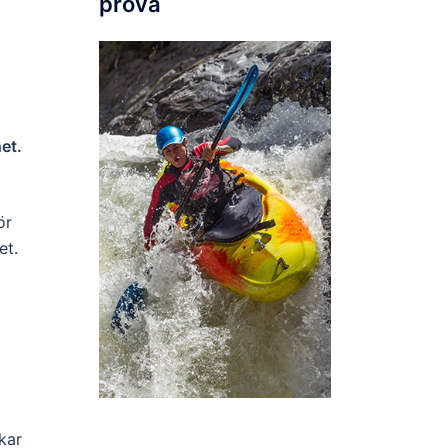
prova
et.
ör
et.
kar