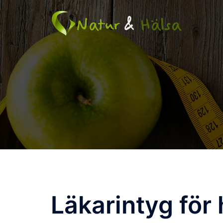
Skip
to
content
Läkarintyg för 