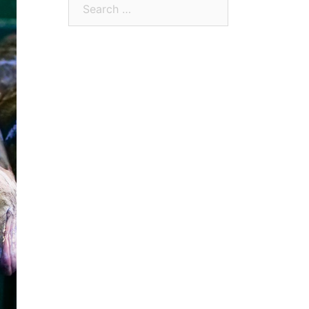
Search
for: