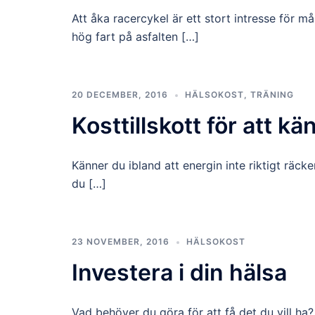
Att åka racercykel är ett stort intresse för m
hög fart på asfalten […]
20 DECEMBER, 2016
HÄLSOKOST
,
TRÄNING
Kosttillskott för att k
Känner du ibland att energin inte riktigt räcker
du […]
23 NOVEMBER, 2016
HÄLSOKOST
Investera i din hälsa
Vad behöver du göra för att få det du vill ha?