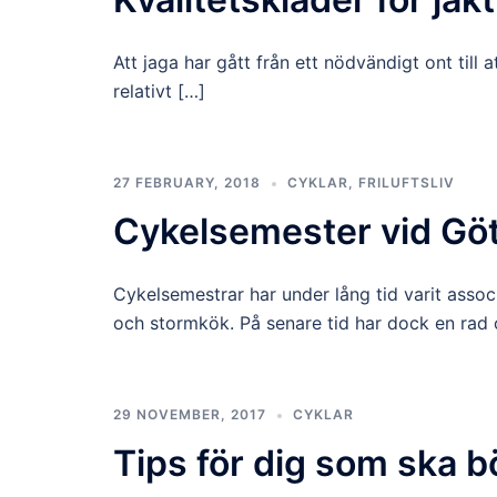
Att jaga har gått från ett nödvändigt ont till a
relativt […]
27 FEBRUARY, 2018
CYKLAR
,
FRILUFTSLIV
Cykelsemester vid Gö
Cykelsemestrar har under lång tid varit asso
och stormkök. På senare tid har dock en rad 
29 NOVEMBER, 2017
CYKLAR
Tips för dig som ska b