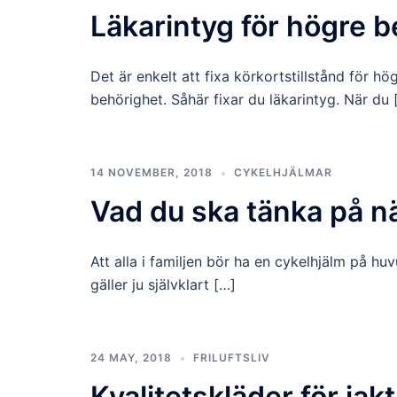
Läkarintyg för högre 
Det är enkelt att fixa körkortstillstånd för h
behörighet. Såhär fixar du läkarintyg. När du 
14 NOVEMBER, 2018
CYKELHJÄLMAR
Vad du ska tänka på n
Att alla i familjen bör ha en cykelhjälm på hu
gäller ju självklart […]
24 MAY, 2018
FRILUFTSLIV
Kvalitetskläder för jakt