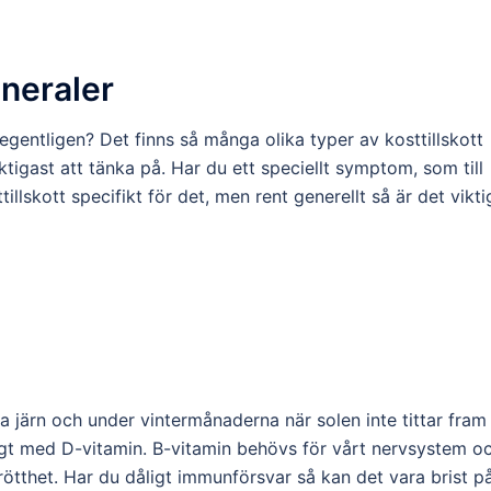
ineraler
egentligen? Det finns så många olika typer av kosttillskott
tigast att tänka på. Har du ett speciellt symptom, som till
illskott specifikt för det, men rent generellt så är det vikti
ra järn och under vintermånaderna när solen inte tittar fram
ckligt med D-vitamin. B-vitamin behövs för vårt nervsystem o
 trötthet. Har du dåligt immunförsvar så kan det vara brist p