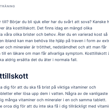
TRÄNING
 till? Börjar du bli sjuk eller har du svårt att sova? Kanske 
er äta kosttillskott. Det finns idag en mängd olika
a våra olika brister och behov. Äter du en varierad kost så
men ibland kan man behöva lite hjälp på traven i form av ext
iner och mineraler är trötthet, nedstämdhet och att man får
å till en läkare om man får allvarliga symptom. Kosttillskott 
a aldrig ersätta det du äter i normala fall.
tillskott
a dig för att du ska få brist på viktiga vitaminer och
tabletter eller lösa upp dem i vatten. Några av de vanligaste
i dig många vitaminer och mineraler i en och samma tablett.
roa dig för att du inte ska få i dig tillräckligt med vitami