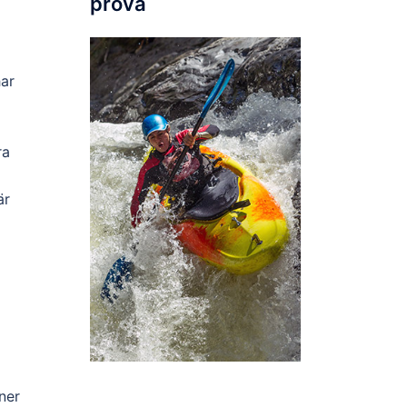
prova
har
ra
är
ner